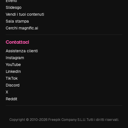
Eventi
Slidesgo
Vendi i tuoi contenuti
Sala stampa
Cerchi magnific.ai
Contattaci
Assistenza clienti
Instagram
YouTube
LinkedIn
TikTok
Discord
X
Reddit
Copyright © 2010-
2026
Freepik Company S.L.U.
Tutti i diritti riservati
.