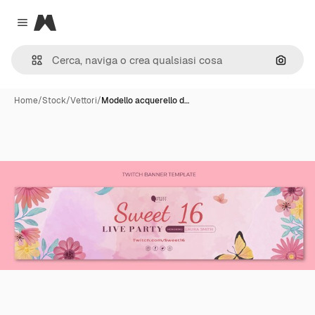
Magnific
Close menu
Cerca 
Home
/
Stock
/
Vettori
/
Modello acquerello d…