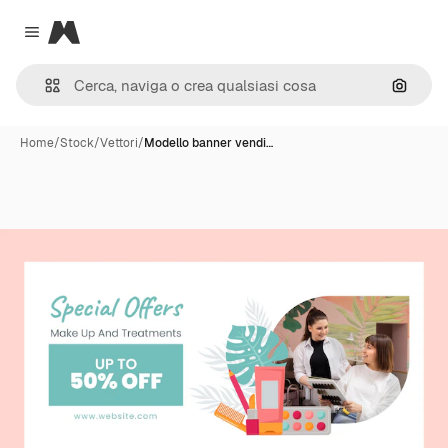
Magnific
Close menu
Cerca 
Home
/
Stock
/
Vettori
/
Modello banner vendi…