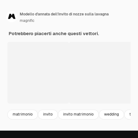
Modello d'annata dell'invito di nozze sulla lavagna
magnific
Potrebbero piacerti anche questi vettori.
matrimonio
invito
invito matrimonio
wedding
temp