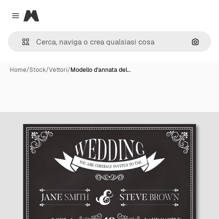
Magnific
Close menu
Cerca 
Home
/
Stock
/
Vettori
/
Modello d'annata del…