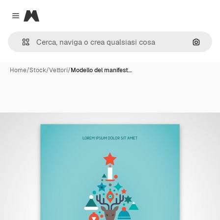
Magnific
Close menu
Cerca 
Home
/
Stock
/
Vettori
/
Modello del manifest…