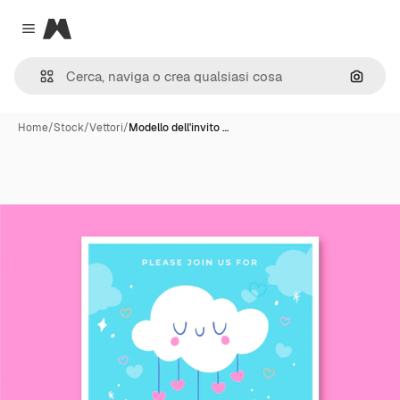
Magnific
Close menu
Cerca 
Home
/
Stock
/
Vettori
/
Modello dell'invito …