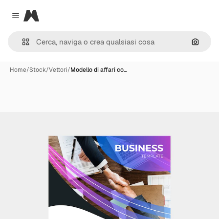
Magnific
Close menu
Cerca 
Home
/
Stock
/
Vettori
/
Modello di affari co…