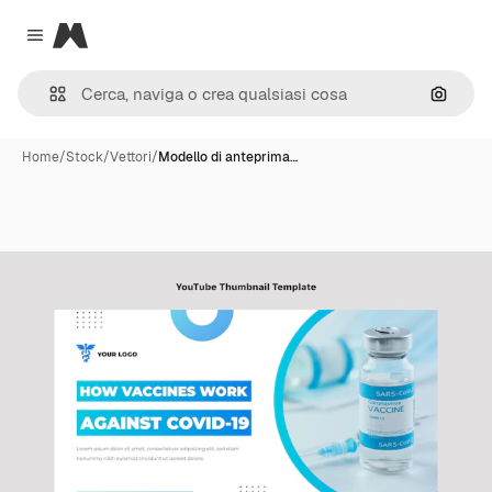
Magnific
Close menu
Cerca 
Home
/
Stock
/
Vettori
/
Modello di anteprima…