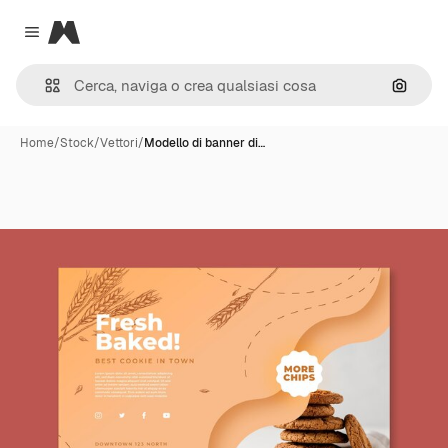
Magnific
Close menu
Cerca 
Home
/
Stock
/
Vettori
/
Modello di banner di…