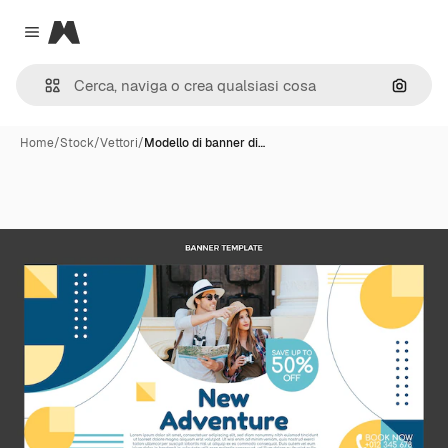
Magnific
Close menu
Cerca 
Home
/
Stock
/
Vettori
/
Modello di banner di…