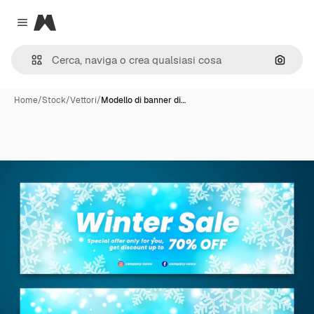
Magnific
Close menu
Cerca 
Home
/
Stock
/
Vettori
/
Modello di banner di…