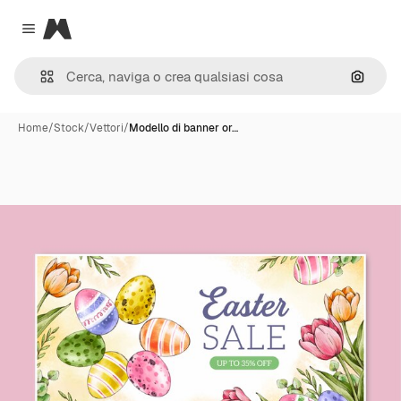
Magnific
Close menu
Cerca 
Home
/
Stock
/
Vettori
/
Modello di banner or…