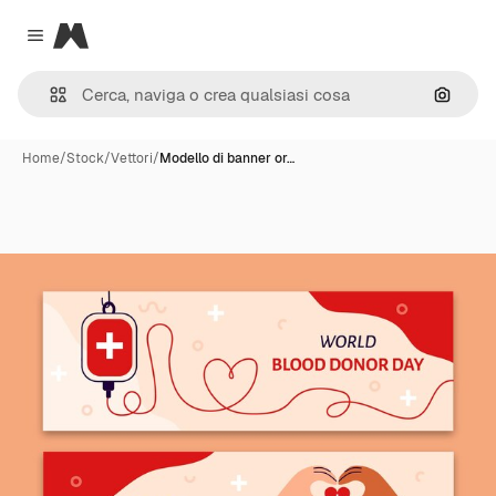
Magnific
Close menu
Cerca 
Home
/
Stock
/
Vettori
/
Modello di banner or…