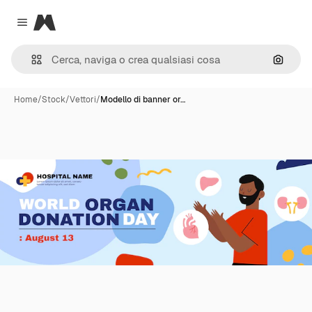
Magnific
Close menu
Cerca 
Home
/
Stock
/
Vettori
/
Modello di banner or…