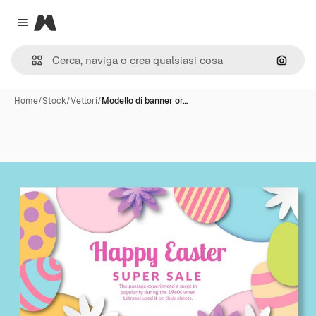
Magnific
Close menu
Cerca 
Home
/
Stock
/
Vettori
/
Modello di banner or…