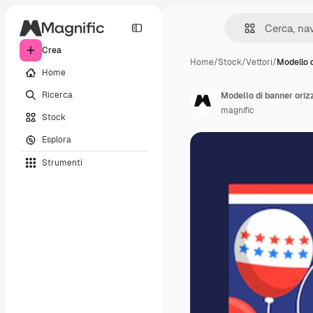
Crea
Home
/
Stock
/
Vettori
/
Modello 
Home
Ricerca
Modello di banner orizz
magnific
Stock
Esplora
Strumenti