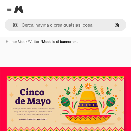
Magnific
Close menu
Cerca 
Home
/
Stock
/
Vettori
/
Modello di banner or…