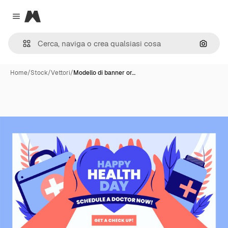
Magnific
Close menu
Cerca 
Home
/
Stock
/
Vettori
/
Modello di banner or…