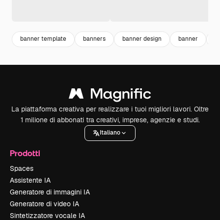
banner template
banners
banner design
banner
s
La piattaforma creativa per realizzare i tuoi migliori lavori. Oltre
1 milione di abbonati tra creativi, imprese, agenzie e studi.
Italiano
Prodotti
Spaces
Assistente IA
Generatore di immagini IA
Generatore di video IA
Sintetizzatore vocale IA