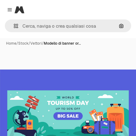
Magnific
Close menu
Cerca 
Home
/
Stock
/
Vettori
/
Modello di banner or…