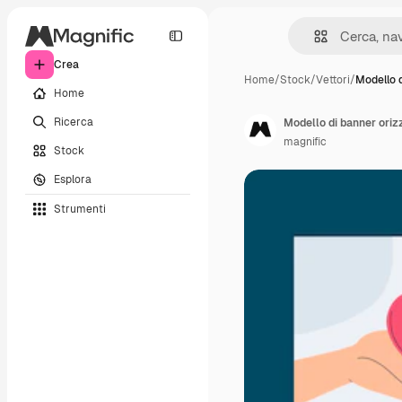
Crea
Home
/
Stock
/
Vettori
/
Modello 
Home
Ricerca
magnific
Stock
Esplora
Strumenti