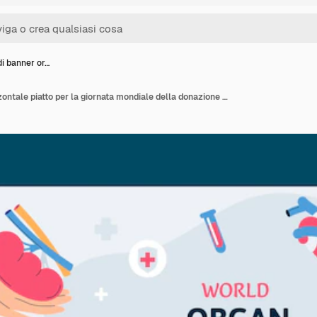
di banner or…
Modello di banner orizzontale piatto per la giornata mondiale della donazione di organi