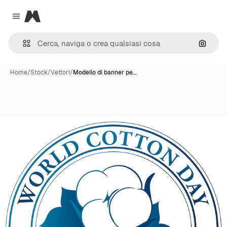
Magnific
Close menu
Cerca 
Home
/
Stock
/
Vettori
/
Modello di banner pe…