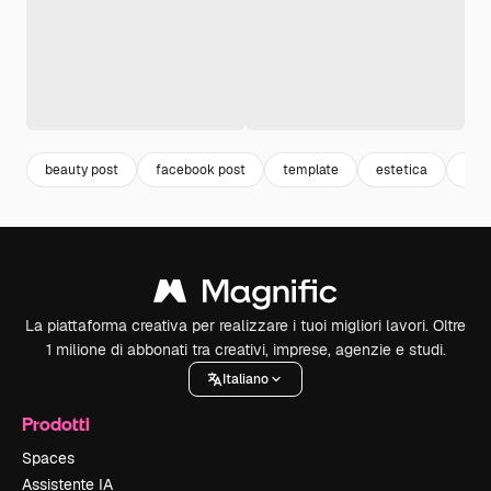
beauty post
facebook post
template
estetica
bea
La piattaforma creativa per realizzare i tuoi migliori lavori. Oltre
1 milione di abbonati tra creativi, imprese, agenzie e studi.
Italiano
Prodotti
Spaces
Assistente IA