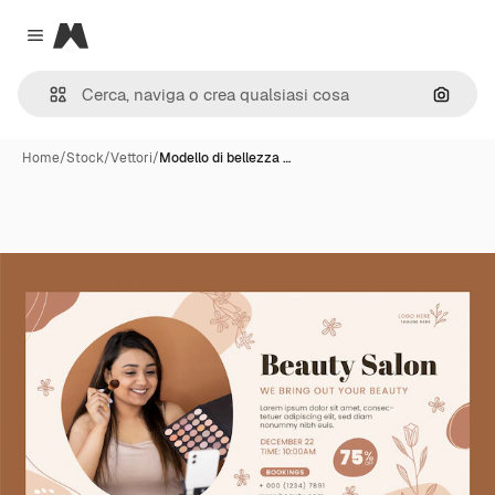
Magnific
Close menu
Cerca 
Home
/
Stock
/
Vettori
/
Modello di bellezza …