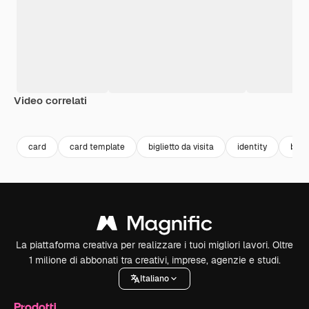
Video correlati
Premium
Premium
Premium
Premium
card
card template
biglietto da visita
identity
bran
La piattaforma creativa per realizzare i tuoi migliori lavori. Oltre
1 milione di abbonati tra creativi, imprese, agenzie e studi.
Italiano
Prodotti