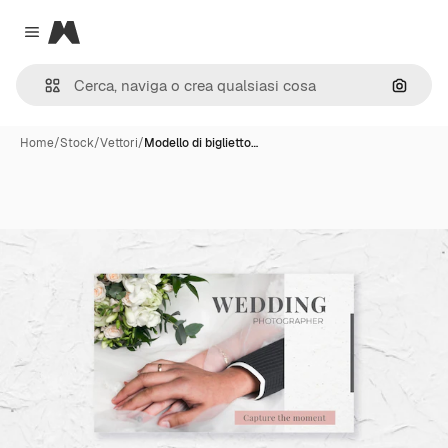
Magnific
Close menu
Cerca 
Home
/
Stock
/
Vettori
/
Modello di biglietto…