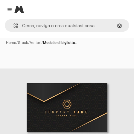
Magnific
Close menu
Cerca 
Home
/
Stock
/
Vettori
/
Modello di biglietto…