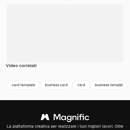
Video correlati
Premium
Premium
Premium
Premium
Generato da
card template
business card
card
business template
La piattaforma creativa per realizzare i tuoi migliori lavori. Oltre