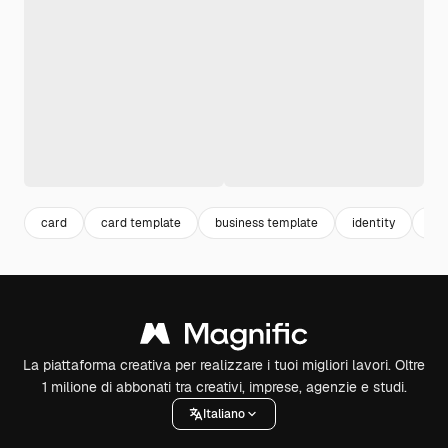
card
card template
business template
identity
ma
La piattaforma creativa per realizzare i tuoi migliori lavori. Oltre
1 milione di abbonati tra creativi, imprese, agenzie e studi.
Italiano