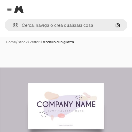
Magnific
Close menu
Cerca 
Home
/
Stock
/
Vettori
/
Modello di biglietto…