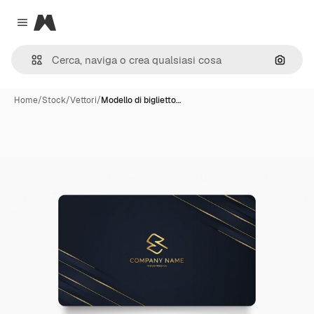
Magnific
Close menu
Cerca 
Home
/
Stock
/
Vettori
/
Modello di biglietto…