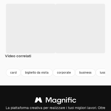
Video correlati
Premium
Premium
Generato dall'IA
Premium
Premium
Generato da
card
biglietto da visita
corporate
business
lusso
La piattaforma creativa per realizzare i tuoi migliori lavori. Oltre