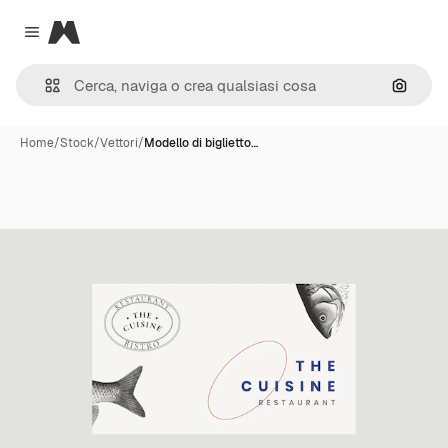
Magnific
Close menu
Cerca 
Home
/
Stock
/
Vettori
/
Modello di biglietto…