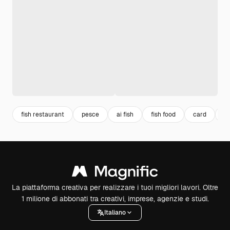
fish restaurant
pesce
ai fish
fish food
card
s
La piattaforma creativa per realizzare i tuoi migliori lavori. Oltre
1 milione di abbonati tra creativi, imprese, agenzie e studi.
Italiano