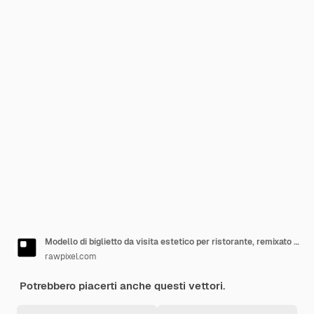
Modello di biglietto da visita estetico per ristorante, remixato da opere d'arte di pubblico dominio
rawpixel.com
Potrebbero piacerti anche questi vettori.