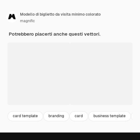
Modello di biglietto da visita minimo colorato
magnific
Potrebbero piacerti anche questi vettori.
card template
branding
card
business template
c