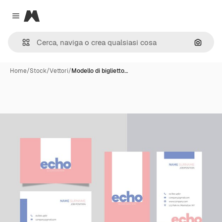
Magnific
Close menu
Cerca 
Home
/
Stock
/
Vettori
/
Modello di biglietto…