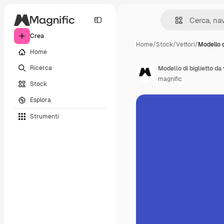
Crea
Home
/
Stock
/
Vettori
/
Modello d
Home
Ricerca
Modello di biglietto da 
magnific
Stock
Esplora
Strumenti