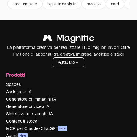
card template
biglietto da visita
modello
card
busi
La piattaforma creativa per realizzare i tuoi migliori lavori. Oltre
1 milione di abbonati tra creativi, imprese, agenzie e studi.
Italiano
Prodotti
Spaces
Assistente IA
Generatore di immagini IA
Generatore di video IA
Sintetizzatore vocale IA
Contenuti stock
MCP per Claude/ChatGPT
New
Agenti
New