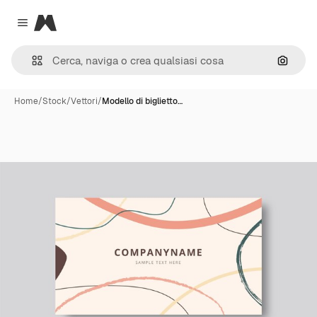
Magnific
Close menu
Cerca 
Home
/
Stock
/
Vettori
/
Modello di biglietto…