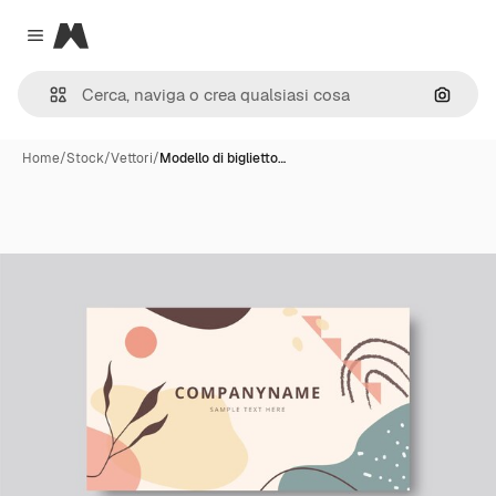
Magnific
Close menu
Cerca 
Home
/
Stock
/
Vettori
/
Modello di biglietto…