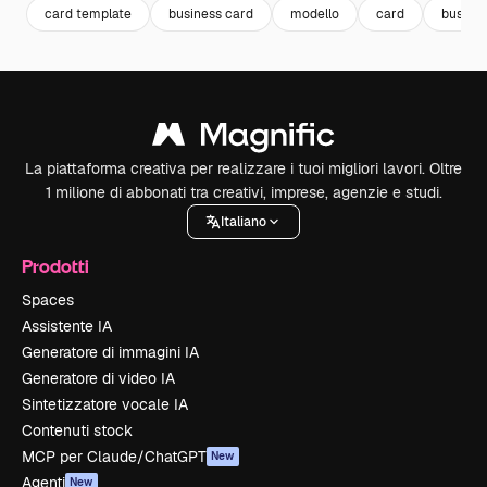
card template
business card
modello
card
busine
La piattaforma creativa per realizzare i tuoi migliori lavori. Oltre
1 milione di abbonati tra creativi, imprese, agenzie e studi.
Italiano
Prodotti
Spaces
Assistente IA
Generatore di immagini IA
Generatore di video IA
Sintetizzatore vocale IA
Contenuti stock
MCP per Claude/ChatGPT
New
Agenti
New