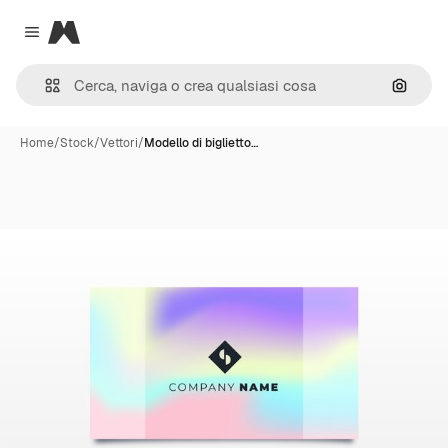
Magnific
Close menu
Cerca 
Home
/
Stock
/
Vettori
/
Modello di biglietto…