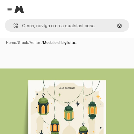
Magnific
Close menu
Cerca 
Home
/
Stock
/
Vettori
/
Modello di biglietto…