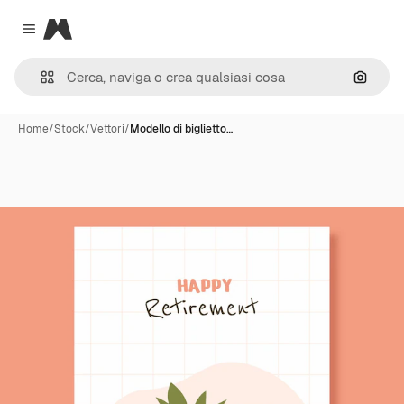
Magnific
Close menu
Cerca 
Home
/
Stock
/
Vettori
/
Modello di biglietto…