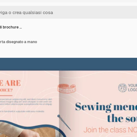
di brochure …
arta disegnato a mano