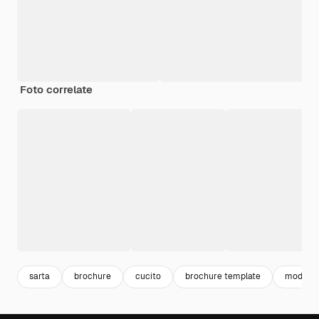
Foto correlate
sarta
brochure
cucito
brochure template
modello