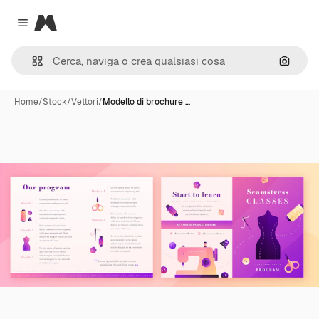
Magnific
Close menu
Cerca 
Home
/
Stock
/
Vettori
/
Modello di brochure …