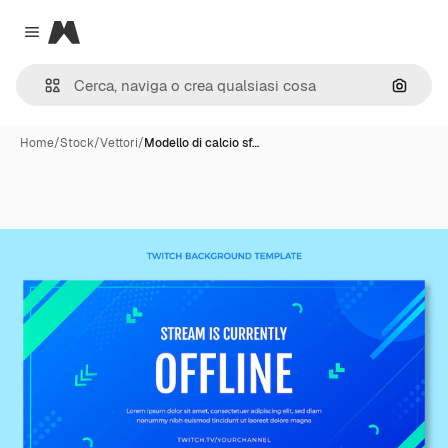
Magnific
Close menu
Cerca 
Home
/
Stock
/
Vettori
/
Modello di calcio sf…