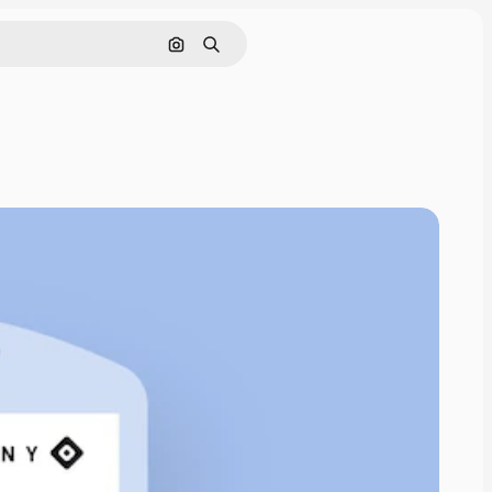
Cerca per immagine
Ricerca