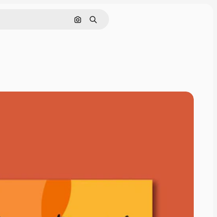
Cerca per immagine
Ricerca