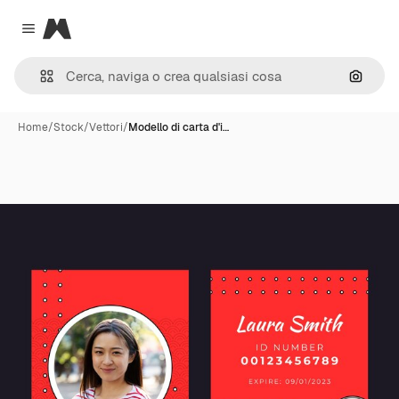
Magnific
Close menu
Cerca 
Home
/
Stock
/
Vettori
/
Modello di carta d'i…