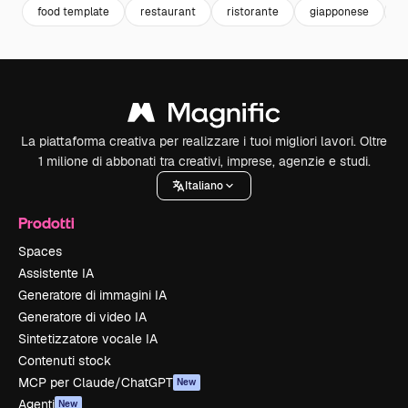
food template
restaurant
ristorante
giapponese
b
La piattaforma creativa per realizzare i tuoi migliori lavori. Oltre
1 milione di abbonati tra creativi, imprese, agenzie e studi.
Italiano
Prodotti
Spaces
Assistente IA
Generatore di immagini IA
Generatore di video IA
Sintetizzatore vocale IA
Contenuti stock
MCP per Claude/ChatGPT
New
Agenti
New