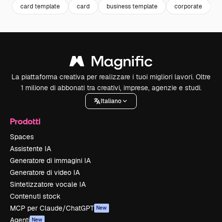
card template
card
business template
corporate
a
La piattaforma creativa per realizzare i tuoi migliori lavori. Oltre
1 milione di abbonati tra creativi, imprese, agenzie e studi.
Italiano
Prodotti
Spaces
Assistente IA
Generatore di immagini IA
Generatore di video IA
Sintetizzatore vocale IA
Contenuti stock
MCP per Claude/ChatGPT
New
Agenti
New