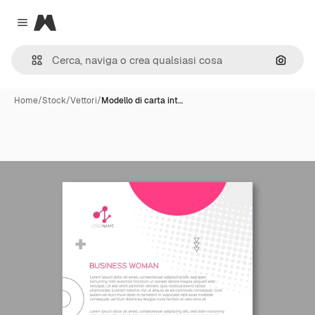
Magnific
Close menu
Cerca 
Home
/
Stock
/
Vettori
/
Modello di carta int…