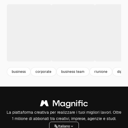
business
corporate
business team
riunione
dipend
La piattaforma creativa per realizzare i tuoi migliori lavori. Oltre
1 milione di abbonati tra creativi, imprese, agenzie e studi.
Italiano