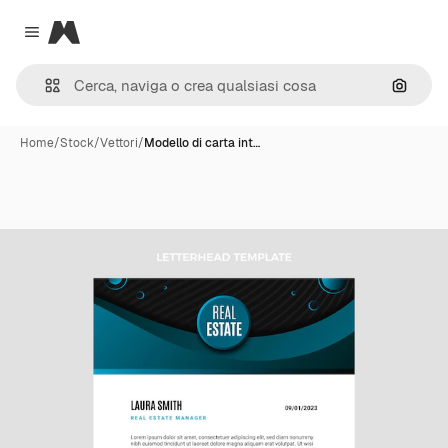
Magnific
Close menu
Cerca 
Home
/
Stock
/
Vettori
/
Modello di carta int…