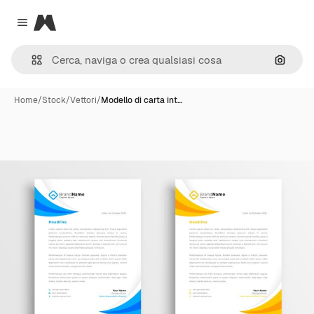
Magnific
Close menu
Cerca 
Home
/
Stock
/
Vettori
/
Modello di carta int…