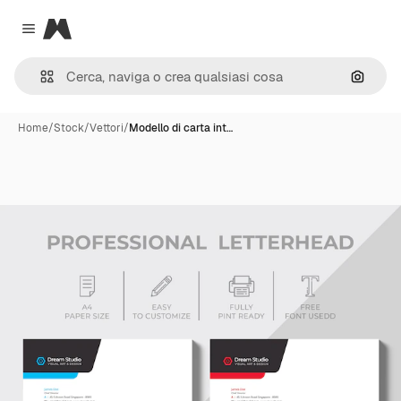
Magnific
Close menu
Cerca 
Home
/
Stock
/
Vettori
/
Modello di carta int…