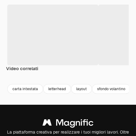
Video correlati
Premium
Premium
Premium
Premium
carta intestata
letterhead
layout
sfondo volantino
La piattaforma creativa per realizzare i tuoi migliori lavori. Oltre