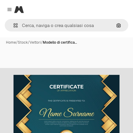
Magnific
Close menu
Cerca 
Home
/
Stock
/
Vettori
/
Modello di certifica…