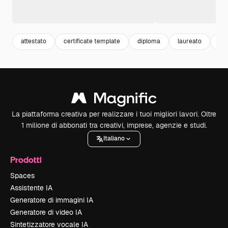
attestato
certificate template
diploma
laureato
gr
La piattaforma creativa per realizzare i tuoi migliori lavori. Oltre
1 milione di abbonati tra creativi, imprese, agenzie e studi.
Italiano
Prodotti
Spaces
Assistente IA
Generatore di immagini IA
Generatore di video IA
Sintetizzatore vocale IA