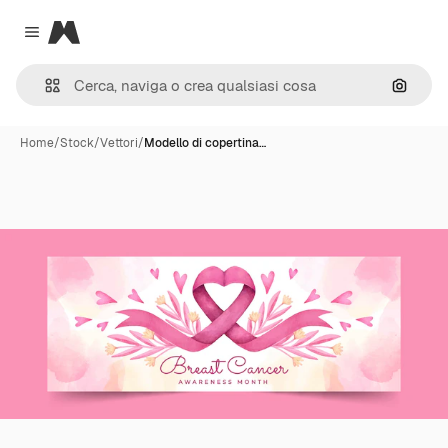
Magnific
Close menu
Cerca 
Home
/
Stock
/
Vettori
/
Modello di copertina…