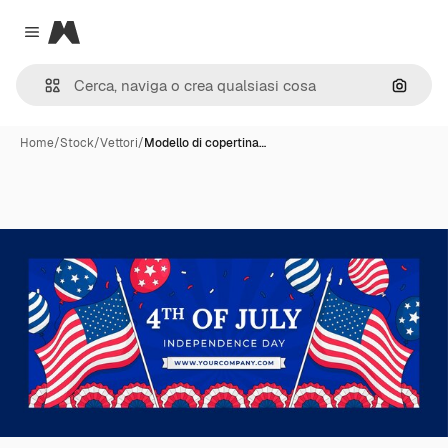
Magnific
Close menu
Cerca 
Home
/
Stock
/
Vettori
/
Modello di copertina…