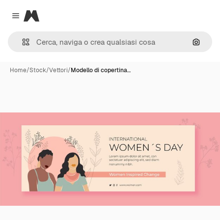
Magnific
Close menu
Cerca 
Home
/
Stock
/
Vettori
/
Modello di copertina…