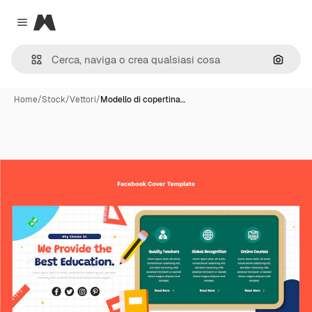
Magnific
Close menu
Cerca 
Home
/
Stock
/
Vettori
/
Modello di copertina…